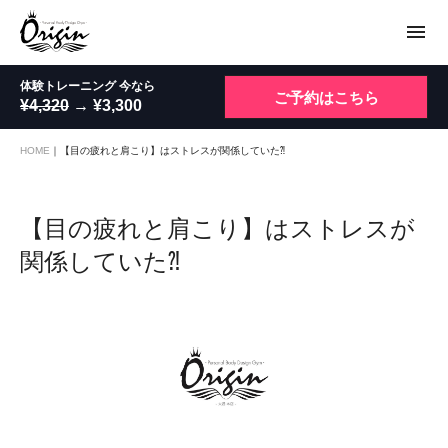
menu
体験トレーニング 今なら
ご予約はこちら
¥4,320
→ ¥3,300
HOME
｜
【目の疲れと肩こり】はストレスが関係していた⁈
【目の疲れと肩こり】はストレスが
関係していた⁈