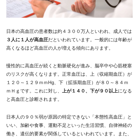
日本の高血圧の患者数は約４３００万人といわれ、成人では
３人に１人が高血圧
だといわれています。一般的には年齢が
高くなるほど高血圧の人が増える傾向にあります。
慢性的に高血圧が続くと動脈硬化が進み、脳卒中や心筋梗塞
のリスクが高くなります。正常血圧は、上（収縮期血圧）が
１２０～１２９ｍｍHg、下（拡張期血圧）が８０～８４ｍ
ｍＨｇです。これに対し、
上が１４０、下が９０以上
になる
と高血圧と診断されます。
日本人の９０％弱が原因の特定できない「本態性高血圧」と
いい、加齢や食事、運動不足といった生活習慣、自律神経の
働き、遺伝的要素が関係しているといわれています。また、