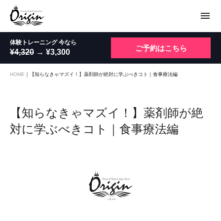
menu
体験トレーニング 今なら
ご予約はこちら
¥4,320
→ ¥3,300
HOME
｜
【知らなきゃマズイ！】薬剤師が絶対に学ぶべきコト｜食事療法編
【知らなきゃマズイ！】薬剤師が絶
対に学ぶべきコト｜食事療法編