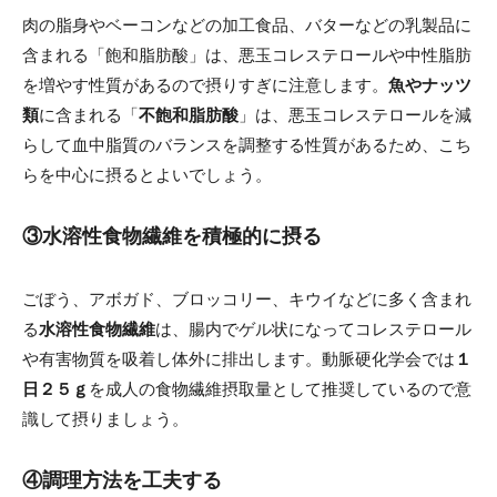
肉の脂身やベーコンなどの加工食品、バターなどの乳製品に
含まれる「飽和脂肪酸」は、悪玉コレステロールや中性脂肪
を増やす性質があるので摂りすぎに注意します。
魚やナッツ
類
に含まれる「
不飽和脂肪酸
」は、悪玉コレステロールを減
らして血中脂質のバランスを調整する性質があるため、こち
らを中心に摂るとよいでしょう。
③水溶性食物繊維を積極的に摂る
ごぼう、アボガド、ブロッコリー、キウイなどに多く含まれ
る
水溶性食物繊維
は、腸内でゲル状になってコレステロール
や有害物質を吸着し体外に排出します。動脈硬化学会では
１
日２５ｇ
を成人の食物繊維摂取量として推奨しているので意
識して摂りましょう。
④調理方法を工夫する