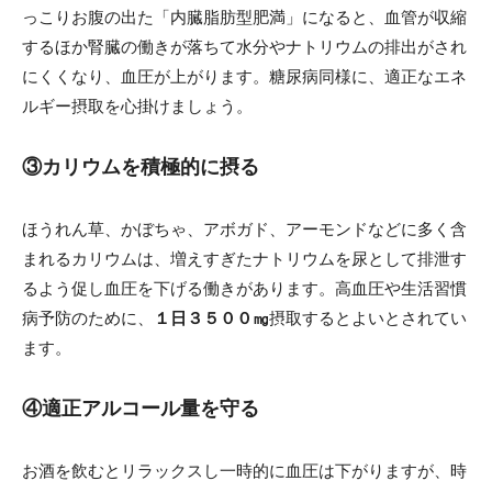
っこりお腹の出た「内臓脂肪型肥満」になると、血管が収縮
するほか腎臓の働きが落ちて水分やナトリウムの排出がされ
にくくなり、血圧が上がります。糖尿病同様に、適正なエネ
ルギー摂取を心掛けましょう。
③カリウムを積極的に摂る
ほうれん草、かぼちゃ、アボガド、アーモンドなどに多く含
まれるカリウムは、増えすぎたナトリウムを尿として排泄す
るよう促し血圧を下げる働きがあります。高血圧や生活習慣
病予防のために、
１日３５００㎎
摂取するとよいとされてい
ます。
④適正アルコール量を守る
お酒を飲むとリラックスし一時的に血圧は下がりますが、時