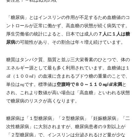
「糖尿病」とはインスリンの作用が不足するため血糖値のコ
ントロールが正常に働かず、高血糖の状態が続く病気です。
厚生労働省の統計によると、日本では成人の
７人に１人は糖
尿病
の可能性があり、その割合は年々増え続けています。
糖質はタンパク質、脂質と並ぶ三大栄養素のひとつで、体の
エネルギー源として最も多く利用されています。血糖値は１
㎗（１００㎖）の血液に含まれるブドウ糖の重量のことで、
単位は㎎です。標準値は
空腹時で８０～１１０㎎/㎗未満
と
され、これより数値が高い場合は「高血糖」といわれる状態
で糖尿病のリスクが高くなります。
糖尿病は「１型糖尿病」「２型糖尿病」「妊娠糖尿病」「二
次性糖尿病」に大別されますが、糖尿病患者の９割以上が
「２型糖尿病」で、インスリンは分泌されるけど量が少な