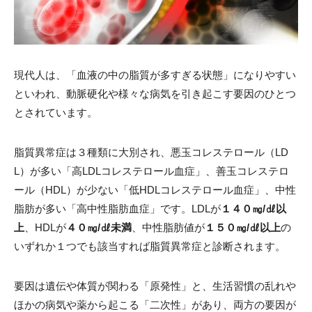
現代人は、「血液の中の脂質が多すぎる状態」になりやすい
といわれ、動脈硬化や様々な病気を引き起こす要因のひとつ
とされています。
脂質異常症は３種類に大別され、悪玉コレステロール（LD
L）が多い「高LDLコレステロール血症」、善玉コレステロ
ール（HDL）が少ない「低HDLコレステロール血症」、中性
脂肪が多い「高中性脂肪血症」です。LDLが
１４０㎎/㎗以
上
、HDLが
４０㎎/㎗未満
、中性脂肪値が
１５０㎎/㎗以上
の
いずれか１つでも該当すれば脂質異常症と診断されます。
要因は遺伝や体質が関わる「原発性」と、生活習慣の乱れや
ほかの病気や薬から起こる「二次性」があり、両方の要因が